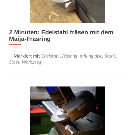
2 Minuten: Edelstahl fräsen mit dem
Maija-Fräsring
Markiert mit
Edelstahl
,
Fräsring
,
milling disc
,
Stahl
,
Steel
,
Werkzeug